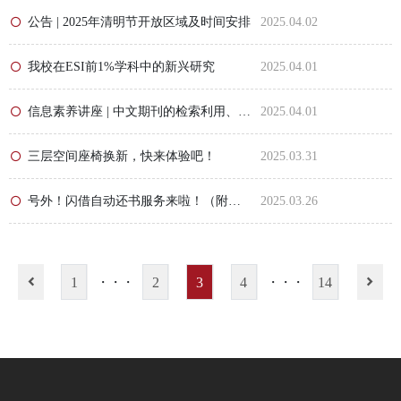
公告 | 2025年清明节开放区域及时间安排
2025.04.02
我校在ESI前1%学科中的新兴研究
2025.04.01
信息素养讲座 | 中文期刊的检索利用、文献传递与馆际互借服务
2025.04.01
三层空间座椅换新，快来体验吧！
2025.03.31
号外！闪借自动还书服务来啦！（附深情回顾）
2025.03.26
1
2
3
4
14
・・・
・・・